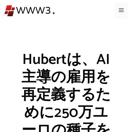
コ
メ
ン
テ
ニ
ン
ツ
ュ
へ
ス
Hubertは、AI
ー
キ
ッ
主導の雇用を
プ
再定義するた
めに250万ユ
ーロの種子を