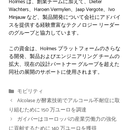
Holmes は、創業チームに加えて、Dieter
Wachters、Haroen Vermylen、Jaap Vergote、Ivo
Minjauw など、製品開発について会社にアドバイ
スを提供する経験豊富なテクノロジー リーダー
のグループと協力しています。
この資金は、Holmes プラットフォームのさらな
る開発、製品およびエンジニアリング チームの
拡大、現在の設計パートナー グループを超えた
同社の展開のサポートに使用されます。
カ
モビリティ
テ
Alcolase が酵素技術でアルコール不耐症に取
ゴ
り組むために 150 万ユーロを調達
リ
ガイバーはヨーロッパの産業労働力の強化
ー
に貢献するために 140 万ユーロを獲得