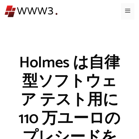
コ
メ
ン
テ
ニ
ン
ツ
ュ
へ
ス
Holmes は自律
ー
キ
ッ
型ソフトウェ
プ
ア テスト用に
110 万ユーロの
プレシードを