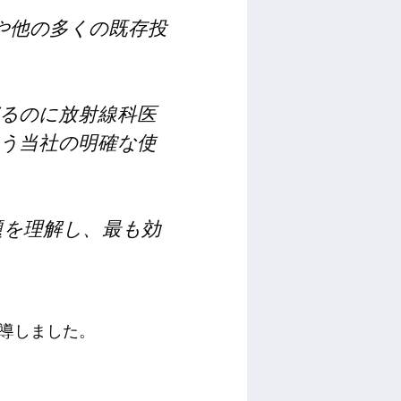
 や他の多くの既存投
るのに放射線科医
う当社の明確な使
題を理解し、最も効
を主導しました。