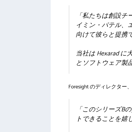
「私たちは創設チ
イミン・パテル、
向けて彼らと提携
当社は Hexar
とソフトウェア製
Foresight のディレクター
「このシリーズBの
トできることを嬉