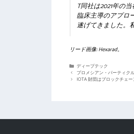
T
同社は2021年
臨床主導のアプロ
遂げてきました。私
リード画像: Hexarad。
カ
ディープテック
テ
プロメシアン・パーティクル
ゴ
IOTA 財団はブロックチェ
リ
ー