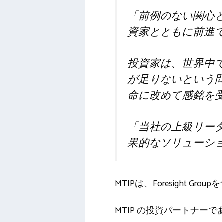
「前例のない関心と
資家とともに前進
投資家は、世界中
が足りないという
命に改めて感銘を
「当社の上級リー
果的なソリューシ
MTIPは、Foresigh
MTIP の投資パートナーである