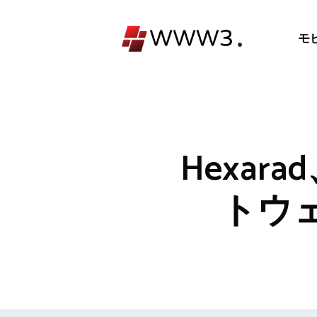
コ
ン
モ
テ
ン
ツ
へ
ス
キ
Hexa
ッ
プ
トウェ