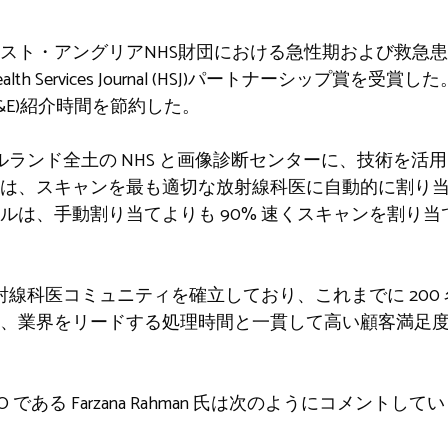
スト・アングリアNHS財団における急性期および救急
h Services Journal (HSJ)パートナーシップ賞を
&E)紹介時間を節約した。
とアイルランド全土の NHS と画像診断センターに、技術を
は、スキャンを最も適切な放射線科医に自動的に割り
ルは、手動割り当てよりも 90% 速くスキャンを割り
力な放射線科医コミュニティを確立しており、これまでに 20
け、業界をリードする処理時間と一貫して高い顧客満足
CEO である Farzana Rahman 氏は次のようにコメントして