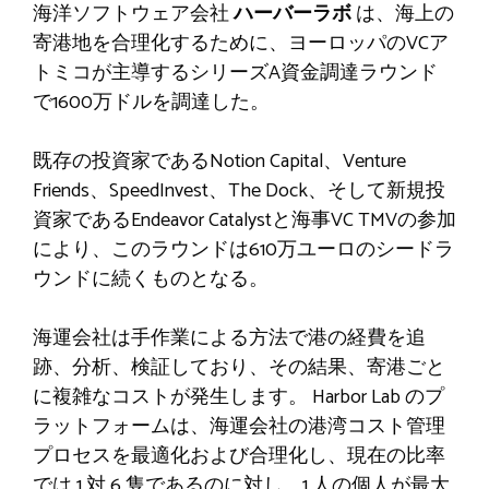
海洋ソフトウェア会社
ハーバーラボ
は、海上の
寄港地を合理化するために、ヨーロッパのVCア
トミコが主導するシリーズA資金調達ラウンド
で1600万ドルを調達した。
既存の投資家であるNotion Capital、Venture
Friends、SpeedInvest、The Dock、そして新規投
資家であるEndeavor Catalystと海事VC TMVの参加
により、このラウンドは610万ユーロのシードラ
ウンドに続くものとなる。
海運会社は手作業による方法で港の経費を追
跡、分析、検証しており、その結果、寄港ごと
に複雑なコストが発生します。 Harbor Lab のプ
ラットフォームは、海運会社の港湾コスト管理
プロセスを最適化および合理化し、現在の比率
では 1 対 6 隻であるのに対し、1 人の個人が最大