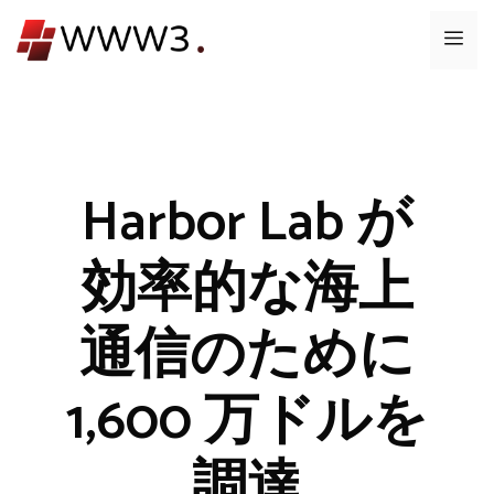
コ
メ
ン
テ
ニ
ン
ツ
ュ
へ
ス
Harbor Lab が
ー
キ
ッ
効率的な海上
プ
通信のために
1,600 万ドルを
調達