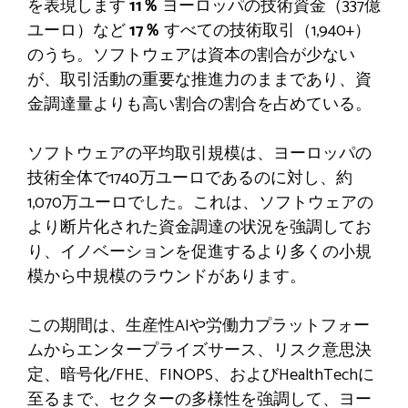
を表現します
11％
ヨーロッパの技術資金（337億
ユーロ）など
17％
すべての技術取引（1,940+）
のうち。ソフトウェアは資本の割合が少ない
が、取引活動の重要な推進力のままであり、資
金調達量よりも高い割合の割合を占めている。
ソフトウェアの平均取引規模は、ヨーロッパの
技術全体で1740万ユーロであるのに対し、約
1,070万ユーロでした。これは、ソフトウェアの
より断片化された資金調達の状況を強調してお
り、イノベーションを促進するより多くの小規
模から中規模のラウンドがあります。
この期間は、生産性AIや労働力プラットフォー
ムからエンタープライズサース、リスク意思決
定、暗号化/FHE、FINOPS、およびHealthTechに
至るまで、セクターの多様性を強調して、ヨー