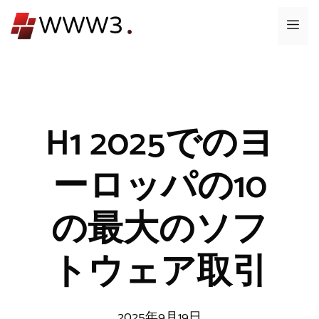
コ
メ
ン
テ
ニ
ン
ツ
ュ
へ
ス
H1 2025でのヨ
ー
キ
ッ
ーロッパの10
プ
の最大のソフ
トウェア取引
2025年9月19日