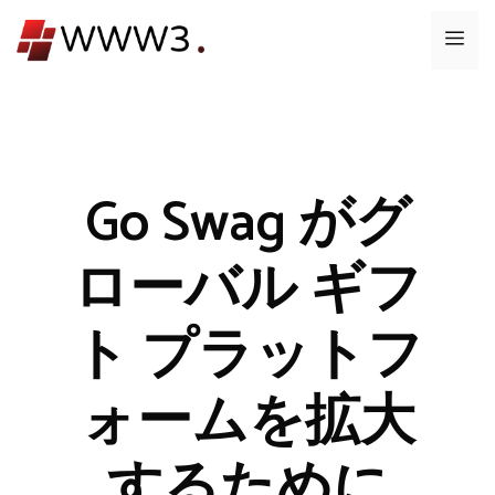
コ
メ
ン
テ
ニ
ン
ツ
ュ
へ
ス
Go Swag がグ
ー
キ
ッ
ローバル ギフ
プ
ト プラットフ
ォームを拡大
するために