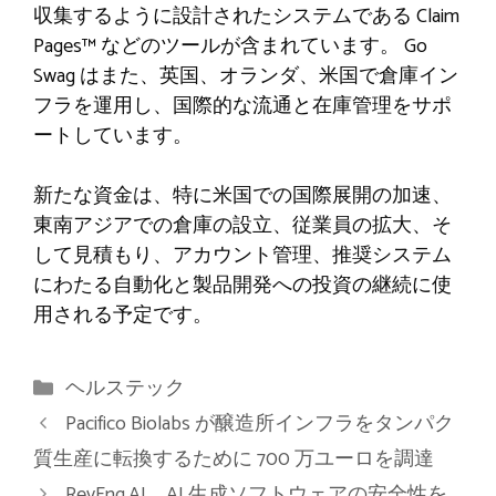
収集するように設計されたシステムである Claim
Pages™ などのツールが含まれています。 Go
Swag はまた、英国、オランダ、米国で倉庫イン
フラを運用し、国際的な流通と在庫管理をサポ
ートしています。
新たな資金は、特に米国での国際展開の加速、
東南アジアでの倉庫の設立、従業員の拡大、そ
して見積もり、アカウント管理、推奨システム
にわたる自動化と製品開発への投資の継続に使
用される予定です。
カ
ヘルステック
テ
Pacifico Biolabs が醸造所インフラをタンパク
ゴ
質生産に転換するために 700 万ユーロを調達
リ
RevEng.AI、AI 生成ソフトウェアの安全性を