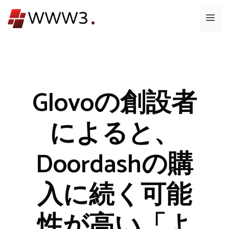
コ
メ
ン
テ
ニ
ン
ツ
ュ
へ
ス
Glovoの創設者
ー
キ
ッ
によると、
プ
Doordashの購
入に続く可能
性が高い「よ