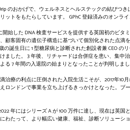
 a Drip のおかげで、ウェルネスとヘルステックの結び
メリットをもたらしています。
GPhC
登録済みのオンライ
19 年 2 月に開始した DNA 検査サービスを提供する英国初
し、顧客固有の遺伝子構造に基づいて個別化された点滴
18 歳の誕生日に 1 型糖尿病と診断された創設者兼 CEO
受けました。
3 年後、リチャードは合併症を患い、集中
よる 7 年間の入退院の始まりとなったことが判明しま
滴治療の利点に圧倒された入院生活こそが、2017年10
えロンドンで事業を立ち上げるきっかけとなった。ブ
2022 年にはシリーズ A が 100 万件に達し、現在は英国
にわたって、より幅広い健康、福祉、診断ソリューシ