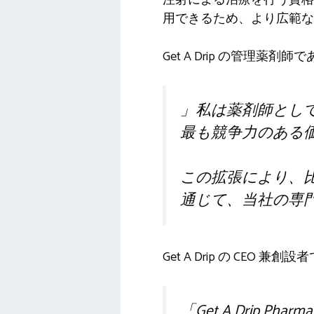
用できるため、より広範な
Get A Drip の管理薬剤
」
私は薬剤師とし
最も競争力のある
この拡張により、
通じて、当社の専
Get A Drip の CEO 兼
「Get A Drip