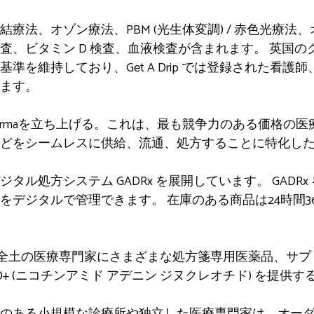
療法、オゾン療法、PBM (光生体変調) / 赤色光療法
、ビタミン D 検査、血液検査が含まれます。 英国のク
準を維持しており、Get A Drip では登録された看
ます。
ip Pharmaを立ち上げる。これは、最も競争力のある価格の
どをシームレスに供給、流通、処方することに特化し
タル処方システム GADRx を展開しています。 GADR
をデジタルで管理できます。 在庫のある商品は24時間3
rma は、英国全土の医療専門家にさまざまな処方箋専用医薬品
D+ (ニコチンアミド アデニン ジヌクレオチド) を提供
のある小規模な診療所や独立した医療専門家は、オー