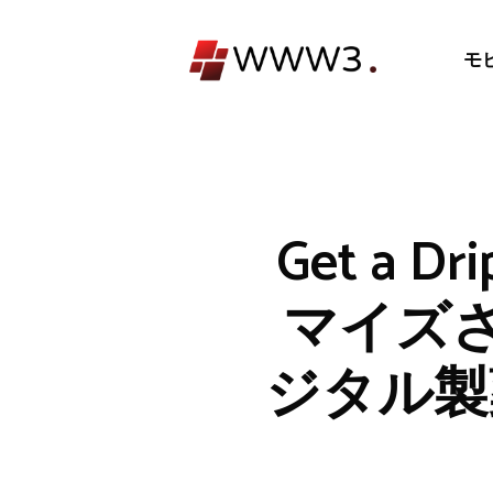
コ
ン
モ
テ
ン
ツ
へ
ス
キ
Get a
ッ
プ
マイズさ
ジタル製