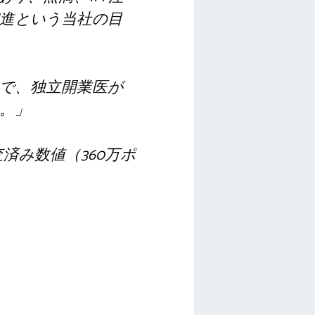
進という当社の目
で、独立開業医が
。」
済み数値（360万ポ