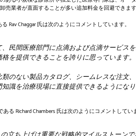
卸売業者が直面することが多い追加料金を回避できま
師である Rav Chaggar 氏は次のようにコメントしています。
て、民間医療部門に点滴および点滴サービスを
価格を提供できることを誇りに思っています。
比類のない製品カタログ、シームレスな注文、
門知識を治療現場に直接提供できるようになり
創設者である Richard Chambers 氏は次のようにコメントして
 Pharma の立ち上げは重要な戦略的マイルストーン