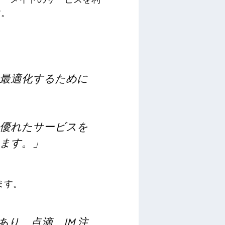
す。
最適化するために
優れたサービスを
ます。」
います。
であり、点滴、IM 注