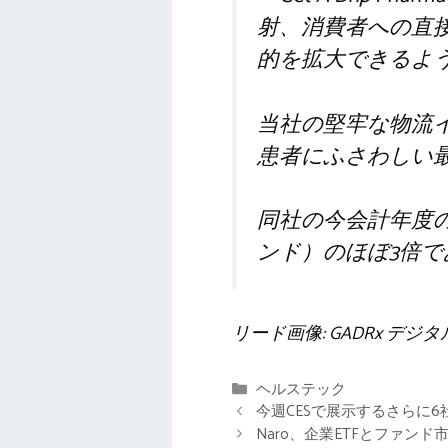
射、消費者への直
的を拡大できるよ
当社の堅牢な物流
患者にふさわしい
同社の今会計年度の
ンド）のほぼ3倍で
リード画像: GADRx デ
カ
ヘルステック
テ
今週CESで展示するさらに
ゴ
Naro、企業ETFとファン