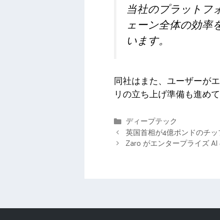
当社のプラットフ
ェーン全体の効率
います。
同社はまた、ユーザーがエ
リの立ち上げ準備も進めて
カ
ディープテック
テ
英国首相が4億ポンドのチ
ゴ
Zaro がエンタープライズ 
リ
ー