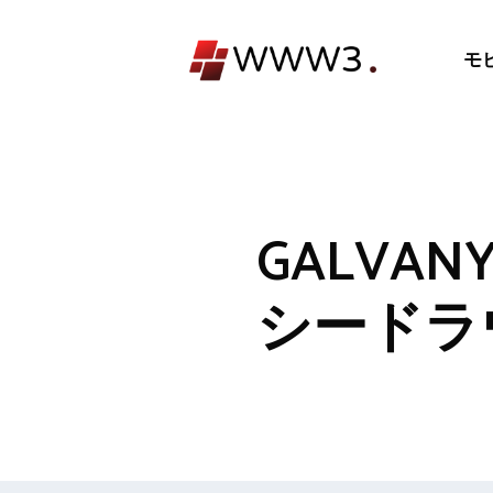
コ
ン
モ
テ
ン
ツ
へ
ス
キ
GALV
ッ
プ
シードラ