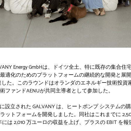
ANY Energy GmbHは、ドイツ全土、特に既存の集
最適化のためのプラットフォームの継続的な開発と展
達した。このラウンドはオランダのエネルギー技術投資家SET
術ファンドAENUが共同主導者として参加した。
 2022 年に設立された GALVANY は、ヒートポンプ シス
ットフォームを開発しました。同社はこれまでに 2,50
年には 2,010 万ユーロの収益を上げ、プラスの EBIT 