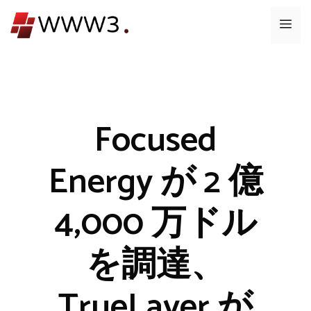
コ
メ
ン
テ
ニ
ン
ツ
ュ
へ
ス
Focused
ー
キ
ッ
Energy が 2 億
プ
4,000 万ドル
を調達、
TrueLayer が