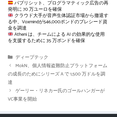
パブリシット、プログラマティック広告の再
発明に 70 万ユーロを確保
クラウド大手が音声生体認証市場から撤退す
る中、Voxmindが546,000ポンドのプレシード資
金を調達
Atheni は、チームによる AI の効果的な使用
を支援するために 35 万ポンドを確保
カ
ディープテック
テ
MokN、個人情報盗難防止プラットフォーム
ゴ
の成長のためにシリーズ A で 1,500 万ドルを調
リ
達
ー
ゲーリー・リネカー氏のゴールハンガーが
VC事業を開始