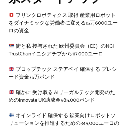
フリンクロボティクス
取得
産業用ロボット
をダイナミックな労働者に変える15万6000ユー
ロの資金
街と私
授与された
欧州委員会（EC）のNGI
TrustChainイニシアチブから117,000ユーロ
プロップテック ステアペイ
確保する
プレシ
ード資金75万ポンド
確かに
受け取る
AIリーガルテック開発のた
めのInnovate UK助成金585,000ポンド
オインライド
確保する
鉱業向けロボットソ
リューションを推進するための345,000ユーロの