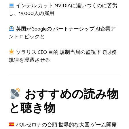
インテル
カット
NVIDIAに追いつくのに苦労
し、15,000人の雇用
英国がGoogleの
パートナーシップ
AI企業ア
ントロピックと
ソラリス CEO
目的
規制当局の監視下で財務
規律を浸透させる
おすすめの読み物
と聴き物
バルセロナの台頭
世界的な大国
ゲーム開発