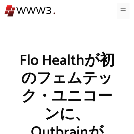
コ
メ
ン
テ
ニ
ン
ツ
ュ
へ
ス
Flo Healthが初
ー
キ
ッ
のフェムテッ
プ
ク・ユニコー
ンに、
Outbrainが