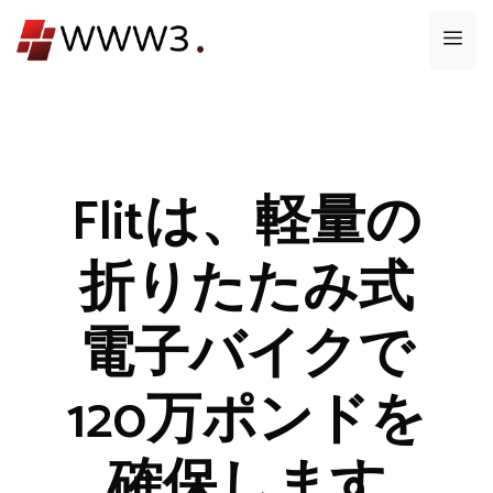
コ
メ
ン
テ
ニ
ン
ツ
ュ
へ
ス
Flitは、軽量の
ー
キ
ッ
折りたたみ式
プ
電子バイクで
120万ポンドを
確保します