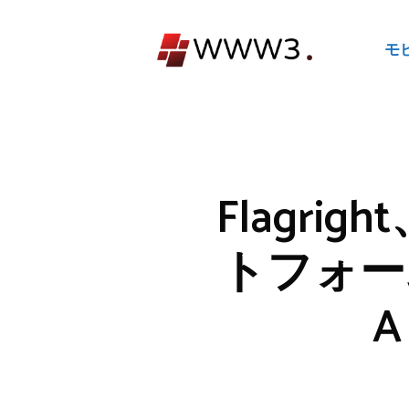
コ
ン
モ
テ
ン
ツ
へ
ス
キ
Flagri
ッ
プ
トフォー
A