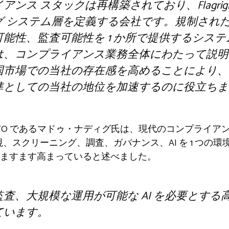
ンス スタックは再構築されており、Flagrig
グ システム層を定義する会社です。規制され
能性、監査可能性を 1 か所で提供するシス
、コンプライアンス業務全体にわたって説明可能
国市場での当社の存在感を高めることにより、
準としての当社の地位を加速するのに役立ちま
設者兼 CTO であるマドゥ・ナディグ氏は、現代のコンプラ
監視、スクリーニング、調査、ガバナンス、AI を 1 つの
ますます高まっていると述べました。
査、大規模な運用が可能な AI を必要とする
ています。