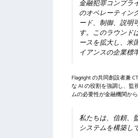
金融犯罪コンプライア
のオペレーティン
ード、制御、説明可
す。このラウンドは
ースを拡大し、米
イアンスの企業標
Flagright の共同創
な AI の役割を強調し、
ムの必要性が金融機関から
私たちは、信頼、監
システムを構築し