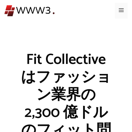
コ
メ
ン
テ
ニ
ン
ツ
ュ
へ
ス
Fit Collective
ー
キ
ッ
はファッショ
プ
ン業界の
2,300 億ドル
のフィット問