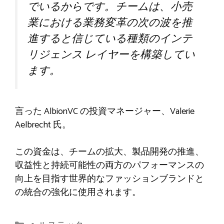
でいるからです。チームは、小売
業における業務変革の次の波を推
進すると信じている種類のインテ
リジェンス レイヤーを構築してい
ます。
言った
AlbionVC の投資マネージャー、Valerie
Aelbrecht 氏。
この資金は、チームの拡大、製品開発の推進、
収益性と持続可能性の両方のパフォーマンスの
向上を目指す世界的なファッションブランドと
の統合の強化に使用されます。
カ