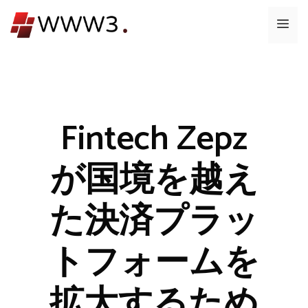
コ
メ
ン
テ
ニ
ン
ツ
ュ
へ
ス
Fintech Zepz
ー
キ
ッ
が国境を越え
プ
た決済プラッ
トフォームを
拡大するため