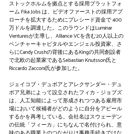
ストックホルムを拠点とする採用プラットフォ
ーム Fika Jobs は、ビデオファーストの採用アプ
ローチを拡大するためにプレシード資金で 400
万ドルを調達した。このラウンドはLuminar
Venturesが主導し、Alliance VCを含む20人以上の
ベンチャーキャピタルやエンジェル投資家、さ
らにCandy Crushの背後にあるKingの共同創設者
で北欧の起業家であるSebastian Knutsson氏と
Riccardo Zacconi氏が参加した。
ジェイコブ・デュボアとアレクサンダー・デュ
ボア兄弟によって設立されたフィカ・ジョブズ
は、人工知能によって形成されつつある雇用市
場において候補者がどのように自分をアピール
するかを再考している。会社名はスウェーデン
の伝統「フィーカ」にちなんで名付けられ、意
味のある職業上のつながりは事務手続きではな