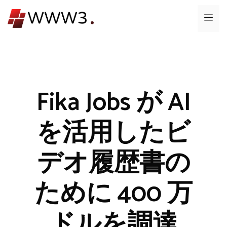
コ
メ
ン
テ
ニ
ン
ツ
ュ
へ
ス
Fika Jobs が AI
ー
キ
ッ
を活用したビ
プ
デオ履歴書の
ために 400 万
ドルを調達