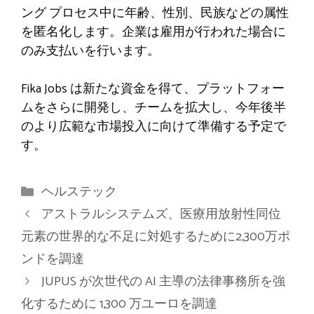
ング プロセス中に年齢、性別、民族などの属性
を匿名化します。企業は雇用が行われた場合に
のみ支払いを行います。
Fika Jobs は新たな資金を得て、プラットフォー
ムをさらに開発し、チームを拡大し、今年後半
のより広範な市場投入に向けて準備する予定で
す。
カ
ヘルステック
テ
アストラルシステムズ、医療用放射性同位
ゴ
元素の世界的な不足に対処するために2,300万ポ
リ
ンドを調達
ー
JUPUS が次世代の AI 主導の法律事務所を強
化するために 1,300 万ユーロを調達