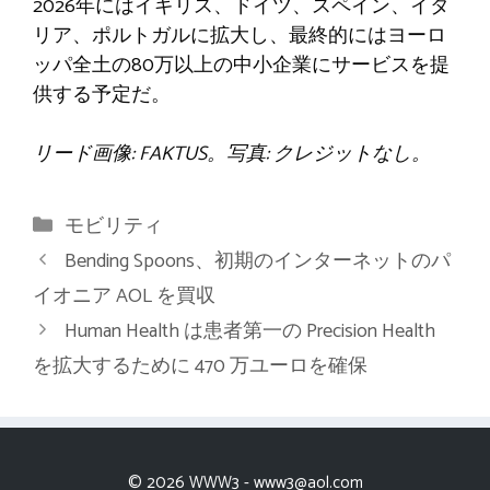
2026年にはイギリス、ドイツ、スペイン、イタ
リア、ポルトガルに拡大し、最終的にはヨーロ
ッパ全土の80万以上の中小企業にサービスを提
供する予定だ。
リード画像: FAKTUS。写真: クレジットなし。
カ
モビリティ
テ
Bending Spoons、初期のインターネットのパ
ゴ
イオニア AOL を買収
リ
Human Health は患者第一の Precision Health
ー
を拡大するために 470 万ユーロを確保
© 2026 WWW3 -
www3@aol.com