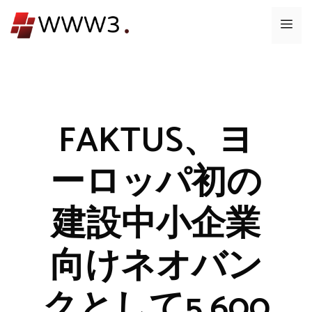
コ
メ
ン
テ
ニ
ン
ツ
ュ
へ
ス
FAKTUS、ヨ
ー
キ
ッ
ーロッパ初の
プ
建設中小企業
向けネオバン
クとして5,600