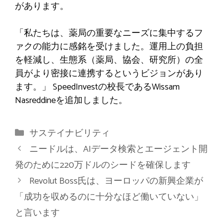
があります。
「私たちは、薬局の重要なニーズに集中するフ
ァクの能力に感銘を受けました。運用上の負担
を軽減し、生態系（薬局、協会、研究所）の全
員がより密接に連携するというビジョンがあり
ます。」 SpeedInvestの校長であるWissam
Nasreddineを追加しました。
カ
サステイナビリティ
テ
ニードルは、AIデータ検索とエージェント開
ゴ
発のために220万ドルのシードを確保します
リ
Revolut Boss氏は、ヨーロッパの新興企業が
ー
「成功を収めるのに十分なほど働いていない」
と言います