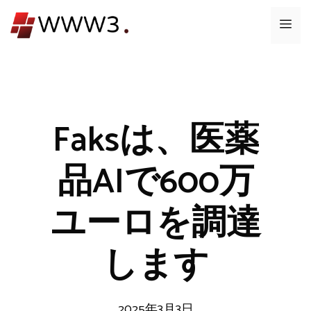
コ
メ
ン
テ
ニ
ン
ツ
ュ
へ
ス
Faksは、医薬
ー
キ
ッ
品AIで600万
プ
ユーロを調達
します
2025年3月3日