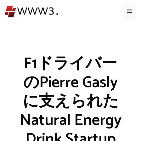
コ
メ
ン
テ
ニ
ン
ツ
ュ
へ
ス
F1ドライバー
ー
キ
ッ
のPierre Gasly
プ
に支えられた
Natural Energy
Drink Startup