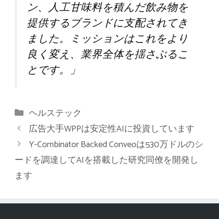
ン、人工甘味料を積んだ飲み物を
提供するブランドに支配されてき
ました。ミッションはこれをより
良く変え、業界全体を揺さぶるこ
とです。」
カ
ヘルステック
テ
広告大手WPPは安定性AIに投資しています
ゴ
Y-Combinator Backed Conveoは530万ドルのシ
リ
ードを調達してAIを搭載した研究同僚を開発し
ー
ます