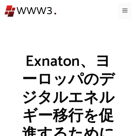
コ
メ
ン
テ
ニ
ン
ツ
ュ
へ
ス
Exnaton、ヨ
ー
キ
ッ
ーロッパのデ
プ
ジタルエネル
ギー移行を促
進するために