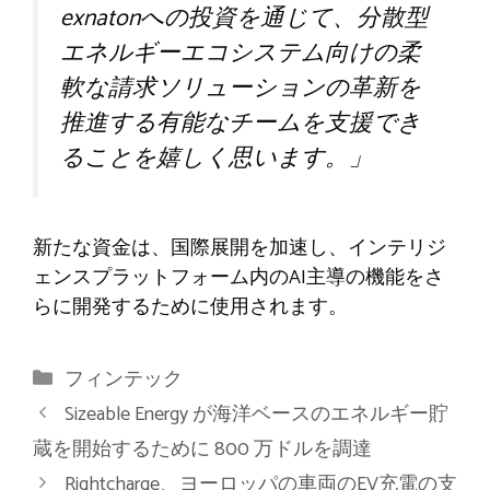
exnatonへの投資を通じて、分散型
エネルギーエコシステム向けの柔
軟な請求ソリューションの革新を
推進する有能なチームを支援でき
ることを嬉しく思います。」
新たな資金は、国際展開を加速し、インテリジ
ェンスプラットフォーム内のAI主導の機能をさ
らに開発するために使用されます。
カ
フィンテック
テ
Sizeable Energy が海洋ベースのエネルギー貯
ゴ
蔵を開始するために 800 万ドルを調達
リ
Rightcharge、ヨーロッパの車両のEV充電の支