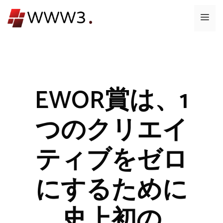
コ
メ
ン
テ
ニ
ン
ツ
ュ
へ
ス
EWOR賞は、1
ー
キ
ッ
つのクリエイ
プ
ティブをゼロ
にするために
史上初の