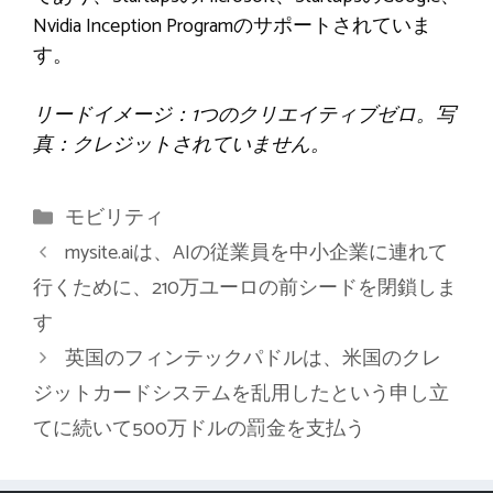
Nvidia Inception Programのサポートされていま
す。
リードイメージ：1つのクリエイティブゼロ。写
真：クレジットされていません。
カ
モビリティ
テ
mysite.aiは、AIの従業員を中小企業に連れて
ゴ
行くために、210万ユーロの前シードを閉鎖しま
リ
す
ー
英国のフィンテックパドルは、米国のクレ
ジットカードシステムを乱用したという申し立
てに続いて500万ドルの罰金を支払う