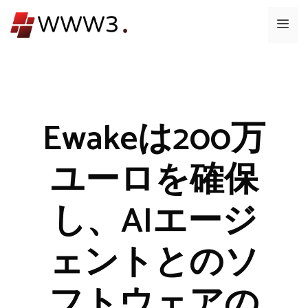
コ
メ
ン
テ
ニ
ン
ツ
ュ
へ
ス
Ewakeは200万
ー
キ
ッ
ユーロを確保
プ
し、AIエージ
ェントとのソ
フトウェアの