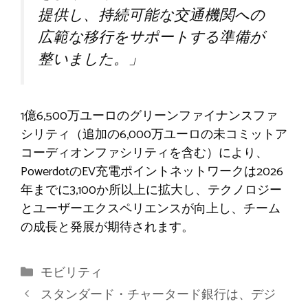
提供し、持続可能な交通機関への
広範な移行をサポートする準備が
整いました。」
1億6,500万ユーロのグリーンファイナンスファ
シリティ（追加の6,000万ユーロの未コミットア
コーディオンファシリティを含む）により、
PowerdotのEV充電ポイントネットワークは2026
年までに3,100か所以上に拡大し、テクノロジー
とユーザーエクスペリエンスが向上し、チーム
の成長と発展が期待されます。
カ
モビリティ
テ
スタンダード・チャータード銀行は、デジ
ゴ