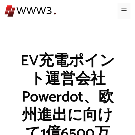
コ
メ
ン
テ
ニ
ン
ツ
ュ
へ
ス
EV充電ポイン
ー
キ
ッ
ト運営会社
プ
Powerdot、欧
州進出に向け
て1億6500万