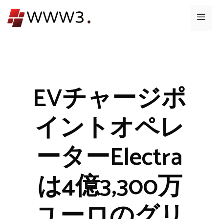
コ
メ
ン
テ
ニ
ン
ツ
ュ
へ
ス
EVチャージポ
ー
キ
ッ
イントオペレ
プ
ーターElectra
は4億3,300万
ユーロのグリ