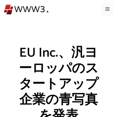
コ
メ
ン
テ
ニ
ン
ツ
ュ
へ
ス
EU Inc.、汎ヨ
ー
キ
ッ
ーロッパのス
プ
タートアップ
企業の青写真
を発表