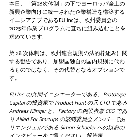
本日、「第28次体制」の下でヨーロッパ全土の
新興企業向けに統一された企業構造を構築する
イニシアチブであるEU Incは、欧州委員会の
2025年作業プログラムに直ちに組み込むことを
求めています。
第 28 次体制は、欧州連合規則の法的枠組みに関
する勧告であり、加盟国独自の国内規則に代わ
るものではなく、その代替となるオプションで
す。
EU Inc. の共同イニシエーターである、Prototype
Capital の投資家で Product Hunt の元 CTO である
Andreas Klinger と、Factory の創設者兼 CEO であ
り Allied For Startups の諮問委員会メンバーであ
りエンジェルである Simon Schaefer への以前の
インタビューをご覧ください。投資家。