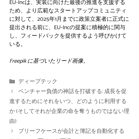
EU-Incは、実装に向けた最後の推進を支援する
ため、より広範なスタートアップコミュニティ
に対して、2025年1月までに政策立案者に正式に
提出される前に、EU-Incの提案に積極的に関与
し、フィードバックを提供するよう呼びかけて
いる。
Freepik に基づいたリード画像。
カ
ディープテック
テ
ベンチャー負債の神話を打破する: 成長を促
ゴ
進するためにそれをいつ、どのように利用する
リ
か (そしてそれが企業の命を奪うものではない理
ー
由)
ブリーフケースが会計と簿記を自動化する