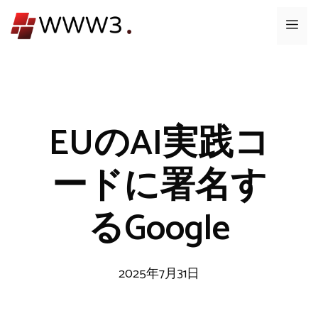
コ
メ
ン
テ
ニ
ン
ツ
ュ
へ
ス
EUのAI実践コ
ー
キ
ッ
ードに署名す
プ
るGoogle
2025年7月31日