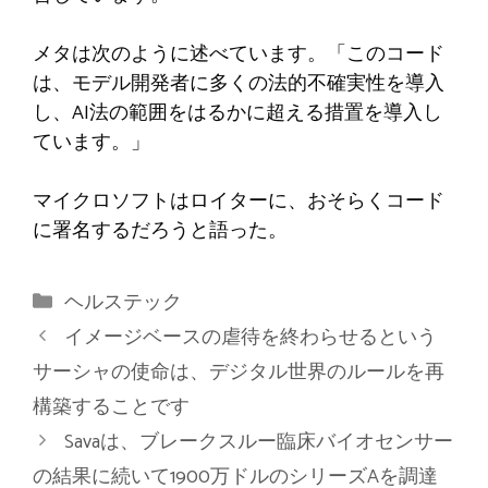
メタは次のように述べています。「このコード
は、モデル開発者に多くの法的不確実性を導入
し、AI法の範囲をはるかに超える措置を導入し
ています。」
マイクロソフトはロイターに、おそらくコード
に署名するだろうと語った。
カ
ヘルステック
テ
イメージベースの虐待を終わらせるという
ゴ
サーシャの使命は、デジタル世界のルールを再
リ
構築することです
ー
Savaは、ブレークスルー臨床バイオセンサー
の結果に続いて1900万ドルのシリーズAを調達