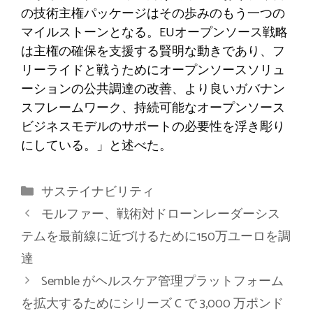
の技術主権パッケージはその歩みのもう一つの
マイルストーンとなる。EUオープンソース戦略
は主権の確保を支援する賢明な動きであり、フ
リーライドと戦うためにオープンソースソリュ
ーションの公共調達の改善、より良いガバナン
スフレームワーク、持続可能なオープンソース
ビジネスモデルのサポートの必要性を浮き彫り
にしている。」と述べた。
カ
サステイナビリティ
テ
モルファー、戦術対ドローンレーダーシス
ゴ
テムを最前線に近づけるために150万ユーロを調
リ
達
ー
Semble がヘルスケア管理プラットフォーム
を拡大するためにシリーズ C で 3,000 万ポンド