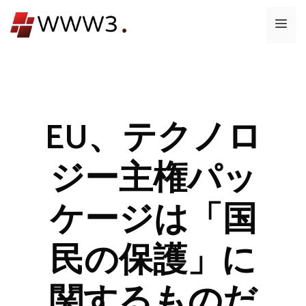
コ
メ
ン
テ
ニ
ン
ツ
ュ
へ
ス
EU、テクノロ
ー
キ
ッ
ジー主権パッ
プ
ケージは「国
民の保護」に
関するものだ