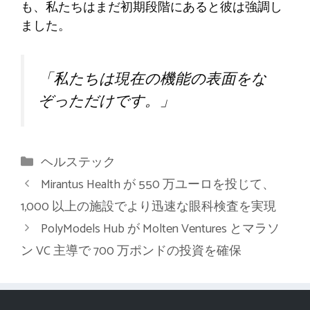
も、私たちはまだ初期段階にあると彼は強調し
ました。
「私たちは現在の機能の表面をな
ぞっただけです。」
カ
ヘルステック
テ
Mirantus Health が 550 万ユーロを投じて、
ゴ
1,000 以上の施設でより迅速な眼科検査を実現
リ
PolyModels Hub が Molten Ventures とマラソ
ー
ン VC 主導で 700 万ポンドの投資を確保