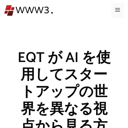
コ
メ
ン
テ
ニ
ン
ツ
ュ
へ
ス
EQT が AI を使
ー
キ
ッ
用してスター
プ
トアップの世
界を異なる視
点から見る方