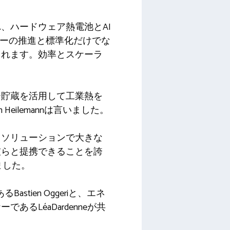
、ハードウェア熱電池とAI
ジーの推進と標準化だけでな
されます。効率とスケーラ
ー貯蔵を活用して工業熱を
eilemannは言いました。
るソリューションで大きな
彼らと提携できることを誇
れました。
astien Oggeriと、エネ
LéaDardenneが共