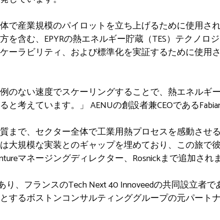
体で産業規模のパイロットを立ち上げるために使用され
方を含む、EPYRの熱エネルギー貯蔵（TES）テクノロ
ケーラビリティ、および標準化を実証するために使用
例のない速度でスケーリングすることで、熱エネルギ
えています。」 AENUの創設者兼CEOであるFabian H
質まで、セクター全体で工業用熱プロセスを感動させ
pyrは大規模な実装とのギャップを埋めており、この旅で
entureマネージングディレクター、Rosnickまで追加さ
フランスのTech Next 40 Innoveedの共同設立者であるB
するボストンコンサルティンググループの元パートナーである