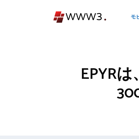
コ
ン
モ
テ
ン
ツ
へ
ス
キ
EPYR
ッ
プ
3