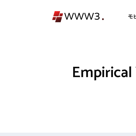
コ
ン
モ
テ
ン
ツ
へ
ス
キ
Empiri
ッ
プ