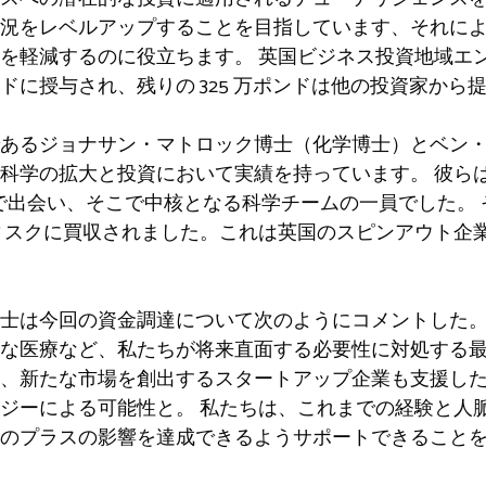
況をレベルアップすることを目指しています
、それに
クを軽減するのに役立ちます。
英国ビジネス投資地域エン
ンドに授与され、残りの 325 万ポンドは他の投資家から
あるジョナサン・マトロック博士（化学博士）とベン
学の拡大と投資において実績を持っています。 彼らは 2
o で出会い、そこで中核となる科学チームの一員でした。 その後
ィスクに買収されました。これは英国のスピンアウト企
士は今回の資金調達について次のようにコメントした
な医療など、私たちが将来直面する必要性に対処する
、新たな市場を創出するスタートアップ企業も支援し
ジーによる可能性と。 私たちは、これまでの経験と人
のプラスの影響を達成できるようサポートできること