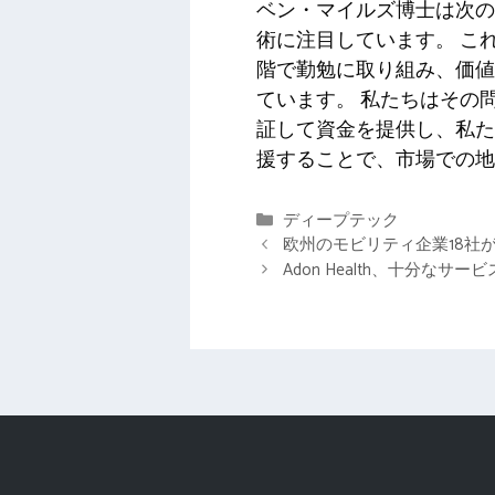
ベン・マイルズ博士は次の
術に注目しています。 こ
階で勤勉に取り組み、価値
ています。 私たちはその
証して資金を提供し、私た
援することで、市場での地
カ
ディープテック
テ
欧州のモビリティ企業18社
ゴ
Adon Health、十分
リ
ー