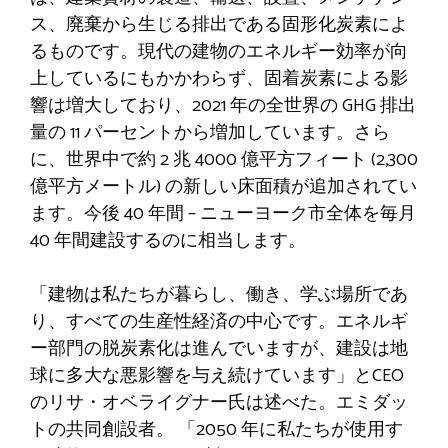
ス、廃棄から生じる排出である固形化炭素によ
るものです。現代の建物のエネルギー効率が向
上しているにもかかわらず、固着炭素による影
響は増大しており、2021 年の全世界の GHG 排出
量の 11 パーセントから増加しています。さら
に、世界中で約 2 兆 4000 億平方フィート (2,300
億平方メートル) の新しい床面積が追加されてい
ます。今後 40 年間 – ニューヨーク市全体を毎月
40 年間建設するのに相当します。
「建物は私たちが暮らし、働き、学ぶ場所であ
り、すべての生産性経済の中心です。エネルギ
ー部門の脱炭素化は進んでいますが、建設は地
球に多大な悪影響を与え続けています」とCEO
のリサ・オベライグナー氏は述べた。エミダッ
トの共同創設者。 「2050 年に私たちが使用す