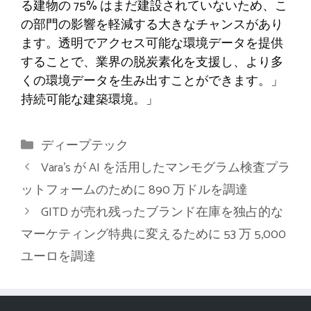
る建物の 75% はまだ建設されていないため、こ
の部門の影響を軽減する大きなチャンスがあり
ます。透明でアクセス可能な環境データを提供
することで、業界の脱炭素化を支援し、より多
くの環境データを生み出すことができます。」
持続可能な建築環境。」
カ
ディープテック
テ
Vara’s が AI を活用したマンモグラム検査プラ
ゴ
ットフォームのために 890 万ドルを調達
リ
GITD が売れ残ったブランド在庫を独占的な
ー
マーケティング特典に変えるために 53 万 5,000
ユーロを調達