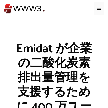
コ
メ
ン
テ
ニ
ン
ツ
ュ
へ
ス
Emidat が企業
ー
キ
ッ
の二酸化炭素
プ
排出量管理を
支援するため
に 400 万ユー