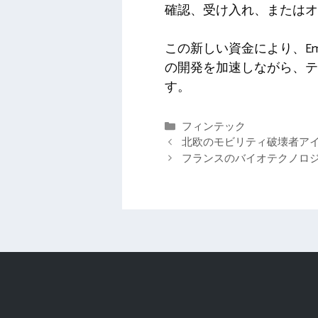
確認、受け入れ、またはオ
この新しい資金により、Em
の開発を加速しながら、
す。
カ
フィンテック
テ
北欧のモビリティ破壊者ア
ゴ
フランスのバイオテクノロジー
リ
ー