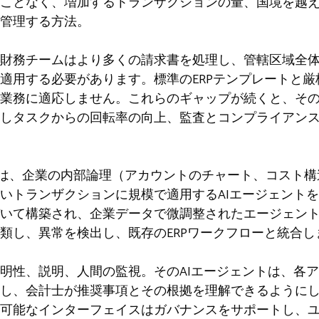
ことなく、増加するトランザクションの量、国境を越
管理する方法。
財務チームはより多くの請求書を処理し、管轄区域全
適用する必要があります。標準のERPテンプレートと
業務に適応しません。これらのギャップが続くと、そ
しタスクからの回転率の向上、監査とコンプライアン
ローチでは、企業の内部論理（アカウントのチャート、コス
いトランザクションに規模で適用するAIエージェント
いて構築され、企業データで微調整されたエージェン
類し、異常を検出し、既存のERPワークフローと統合し
明性、説明、人間の監視。そのAIエージェントは、各
し、会計士が推奨事項とその根拠を理解できるように
可能なインターフェイスはガバナンスをサポートし、ユ