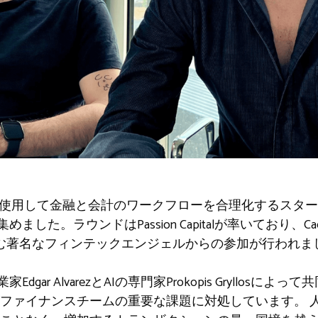
を使用して金融と会計のワークフローを合理化するスタ
た。ラウンドはPassion Capitalが率いており、Caesar V
sbachを含む著名なフィンテックエンジェルからの参加が行われ
hの起業家Edgar AlvarezとAIの専門家Prokopis Gryll
ズファイナンスチームの重要な課題に対処しています。