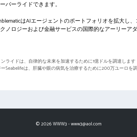
ーバーライドできます。
blematicはAIエージェントのポートフォリオを拡大
テクノロジーおよび金融サービスの国際的なアーリーア
インライドは、自律的な未来を加速するために1億ドルを調達します
Seabelifeは、肝臓や眼の病気を治療するために200万ユーロを
© 2026 WWW3 -
www3@aol.com