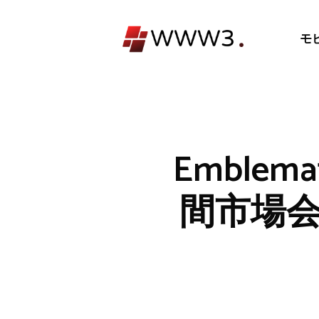
コ
ン
モ
テ
ン
ツ
へ
ス
キ
Emble
ッ
プ
間市場会