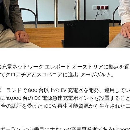
共充電ネットワーク
エレポート
オーストリアに拠点を置
じてクロアチアとスロベニアに進出
ターボボルト
。
とポーランドで 800 台以上の EV 充電器を開発、運用して
 10,000 台の DC 電源急速充電ポイントを設置する
欧州連合の認証を受けた 100% 再生可能資源から生産され
ーランドで4番目に大きいEV充電事業者であるElepor