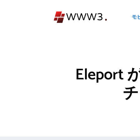
コ
ン
モ
テ
ン
ツ
へ
ス
キ
Elepor
ッ
プ
チ