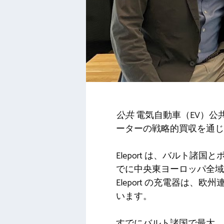
公共
電気自動車（EV）公
ーターの戦略的買収を通
Eleport は、バルト諸国
でに中央東ヨーロッパ全域に
Eleport の充電器は、
います。
すでにバルト諸国で最大、ポ