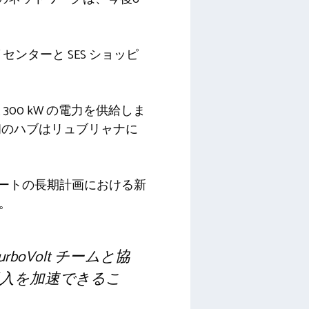
 センターと SES ショッピ
00 kW の電力を供給しま
初のハブはリュブリャナに
ポートの長期計画における新
。
boVolt チームと協
入を加速できるこ