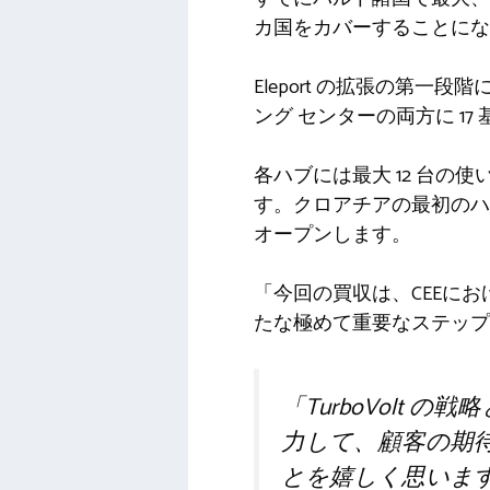
カ国をカバーすることにな
Eleport の拡張の第一段
ング センターの両方に 17
各ハブには最大 12 台の使
す。クロアチアの最初のハ
オープンします。
「今回の買収は、CEEに
たな極めて重要なステップ
「TurboVolt 
力して、顧客の期
とを嬉しく思いま