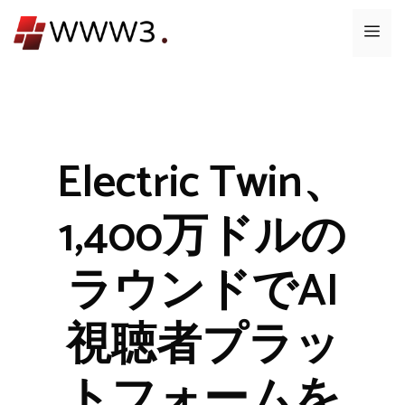
コ
メ
ン
テ
ニ
ン
ツ
ュ
へ
ス
Electric Twin、
ー
キ
ッ
1,400万ドルの
プ
ラウンドでAI
視聴者プラッ
トフォームを