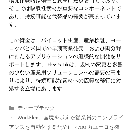
場開拓戦略は衛生と農業に焦点を当てており、
そこでは吸収性素材が重要なコンポーネントで
あり、持続可能な代替品の需要が高まっていま
す。
この資金は、パイロット生産、産業検証、ヨー
ロッパと米国での早期商業発売、および両分野
にわたるアプリケーションの継続的な開発をサ
ポートします。 Elea & Lili は、規制の変更と影響
の少ない産業用ソリューションへの需要の高ま
りにより、持続可能な素材への広範な移行に対
処する立場にあります。
カ
ディープテック
テ
WorkFlex、国境を越えた従業員のコンプライ
ゴ
アンスを自動化するために 3,700 万ユーロを確
リ