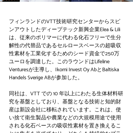
フィンランドのVTT技術研究センターからスピ
ンアウトしたディープテック新興企業Elea & Lili
は、従来のポリマーに代わる化石フリーで生分
解性の代替品であるセルロースベースの超吸収
性素材を工業化するためのシード資金で250万
ユーロを調達した。このラウンドはLifeline
Venturesが主導し、Ikorni Invest Oy AbとBaltiska
Handels Sverige ABが参加した。
同社は、VTT での 10 年以上にわたる生体材料研
究を基盤としており、基盤となる技術と知的財
産は新設会社に移転されています。これは、使
い捨て衛生製品や農業などの大規模用途で使用
される化石ベースの吸収性素材を置き換えるこ