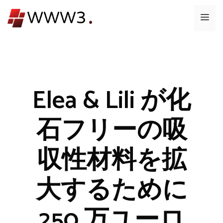
コ
メ
ン
テ
ニ
ン
ツ
ュ
へ
ス
Elea & Lili が化
ー
キ
ッ
石フリーの吸
プ
収性材料を拡
大するために
250 万ユーロ