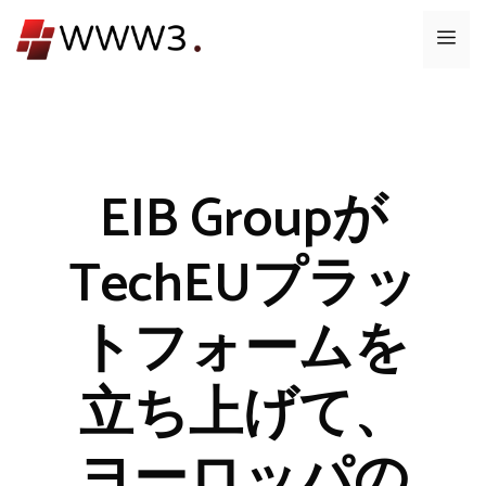
コ
メ
ン
テ
ニ
ン
ツ
ュ
へ
ス
EIB Groupが
ー
キ
ッ
TechEUプラッ
プ
トフォームを
立ち上げて、
ヨーロッパの