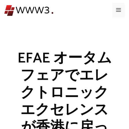
コ
メ
ン
テ
ニ
ン
ツ
ュ
へ
ス
EFAE オータム
ー
キ
ッ
フェアでエレ
プ
クトロニック
エクセレンス
が香港に戻っ