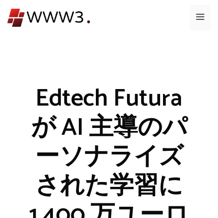
コ
メ
ン
テ
ニ
ン
ツ
ュ
へ
ス
Edtech Futura
ー
キ
ッ
が AI 主導のパ
プ
ーソナライズ
された学習に
1,400 万ユーロ