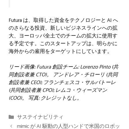
Futura は、取得した資金をテクノロジーと AI へ
のさらなる投資、新しいビジネスラインへの拡
大、ヨーロッパ全土でのチームの拡大に使用す
る予定です。このスタートアップは、明らかに
海外からの雇用をターゲットにしています。
リード画像: Futura 創設チーム: Lorenzo Pinto (共
同創設者兼 CTO)。 アンドレア・チローリ (共同
創設者兼 CEO); フランチェスコ・サルバトーレ
(共同創設者兼 CPO); レムコ・ウィーズマン
(COO)。 写真: クレジットなし。
カ
サステイナビリティ
テ
mimic が AI 駆動の人型ハンドで米国のロボッ