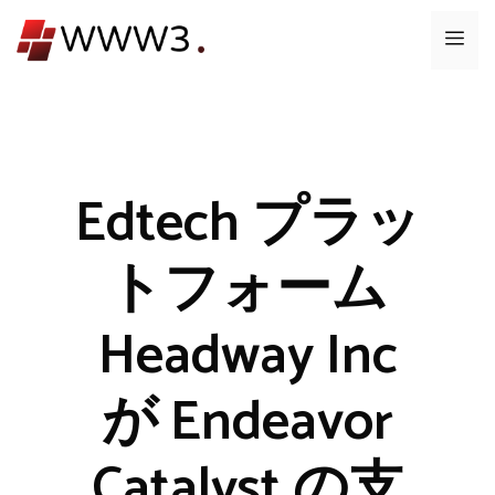
コ
メ
ン
テ
ニ
ン
ツ
ュ
へ
ス
Edtech プラッ
ー
キ
ッ
トフォーム
プ
Headway Inc
が Endeavor
Catalyst の支