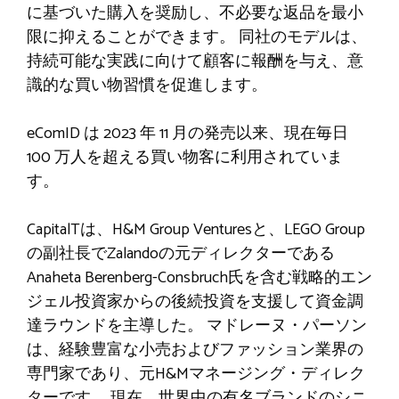
に基づいた購入を奨励し、不必要な返品を最小
限に抑えることができます。 同社のモデルは、
持続可能な実践に向けて顧客に報酬を与え、意
識的な買い物習慣を促進します。
eComID は 2023 年 11 月の発売以来、現在毎日
100 万人を超える買い物客に利用されていま
す。
CapitalTは、H&M Group Venturesと、LEGO Group
の副社長でZalandoの元ディレクターである
Anaheta Berenberg-Consbruch氏を含む戦略的エン
ジェル投資家からの後続投資を支援して資金調
達ラウンドを主導した。 マドレーヌ・パーソン
は、経験豊富な小売およびファッション業界の
専門家であり、元H&Mマネージング・ディレク
ターです。 現在、世界中の有名ブランドのシニ