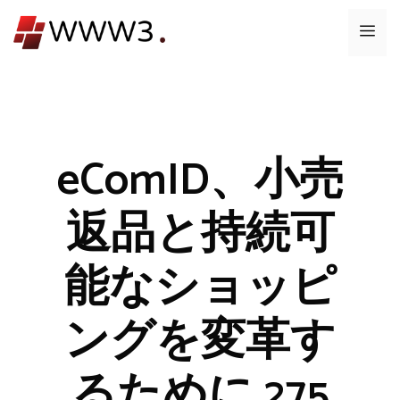
コ
メ
ン
テ
ニ
ン
ツ
ュ
へ
ス
eComID、小売
ー
キ
ッ
返品と持続可
プ
能なショッピ
ングを変革す
るために 275