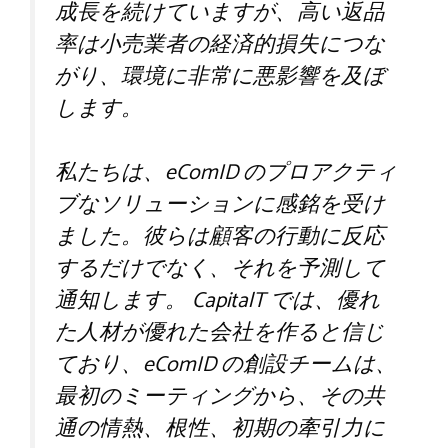
成長を続けていますが、高い返品
率は小売業者の経済的損失につな
がり、環境に非常に悪影響を及ぼ
します。
私たちは、eComID のプロアクティ
ブなソリューションに感銘を受け
ました。彼らは顧客の行動に反応
するだけでなく、それを予測して
通知します。 CapitalT では、優れ
た人材が優れた会社を作ると信じ
ており、eComID の創設チームは、
最初のミーティングから、その共
通の情熱、根性、初期の牽引力に