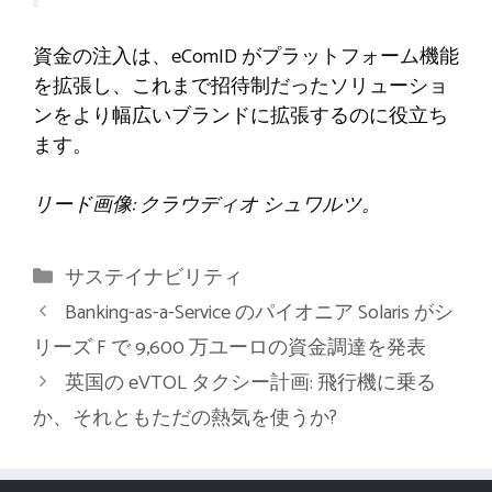
資金の注入は、eComID がプラットフォーム機能
を拡張し、これまで招待制だったソリューショ
ンをより幅広いブランドに拡張するのに役立ち
ます。
リード画像: クラウディオ シュワルツ。
カ
サステイナビリティ
テ
Banking-as-a-Service のパイオニア Solaris がシ
ゴ
リーズ F で 9,600 万ユーロの資金調達を発表
リ
英国の eVTOL タクシー計画: 飛行機に乗る
ー
か、それともただの熱気を使うか?