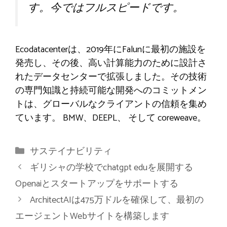
す。今ではフルスピードです。
Ecodatacenterは、2019年にFalunに最初の施設を
発売し、その後、高い計算能力のために設計さ
れたデータセンターで拡張しました。その技術
の専門知識と持続可能な開発へのコミットメン
トは、グローバルなクライアントの信頼を集め
ています。
BMW、DEEPL、
そして
coreweave
。
カ
サステイナビリティ
テ
ギリシャの学校でchatgpt eduを展開する
ゴ
Openaiとスタートアップをサポートする
リ
ArchitectAIは475万ドルを確保して、最初の
ー
エージェントWebサイトを構築します