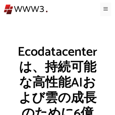
コ
メ
ン
テ
ニ
ン
ツ
ュ
へ
ス
Ecodatacenter
ー
キ
ッ
は、持続可能
プ
な高性能AIお
よび雲の成長
のために6億