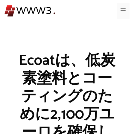
コ
メ
ン
テ
ニ
ン
ツ
ュ
へ
ス
Ecoatは、低炭
ー
キ
ッ
素塗料とコー
プ
ティングのた
めに2,100万ユ
ーロを確保し