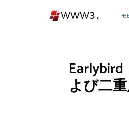
コ
ン
モ
テ
ン
ツ
へ
ス
キ
Earlyb
ッ
プ
よび二重