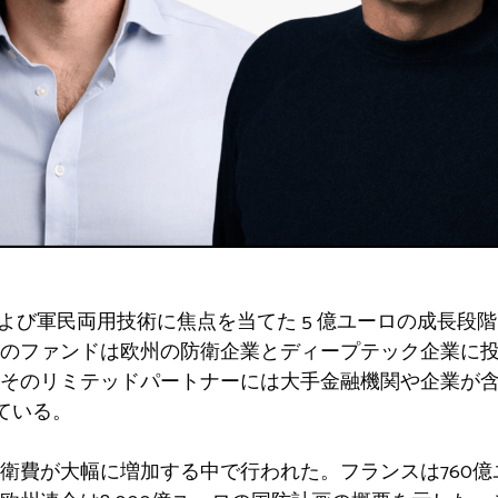
 は、防衛および軍民両用技術に焦点を当てた 5 億ユーロの成長段
のファンドは欧州の防衛企業とディープテック企業に
そのリミテッドパートナーには大手金融機関や企業が
ている。
費が大幅に増加する中で行われた。フランスは760億ユー