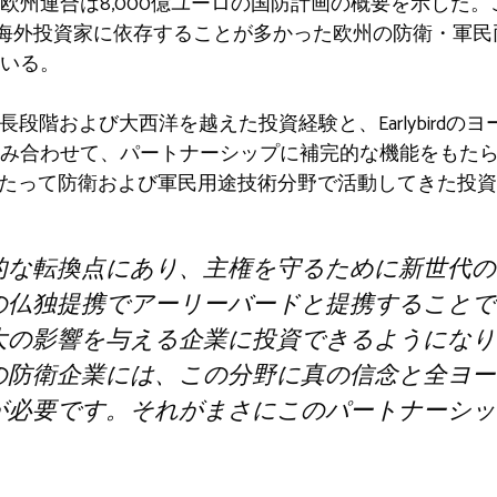
欧州連合は8,000億ユーロの国防計画の概要を示した
を海外投資家に依存することが多かった欧州の防衛・軍
いる。
AVPの成長段階および大西洋を越えた投資経験と、Earlybir
み合わせて、パートナーシップに補完的な機能をもた
わたって防衛および軍民用途技術分野で活動してきた投
的な転換点にあり、主権を守るために新世代の
の仏独提携でアーリーバードと提携することで
大の影響を与える企業に投資できるようになり
の防衛企業には、この分野に真の信念と全ヨー
が必要です。それがまさにこのパートナーシッ