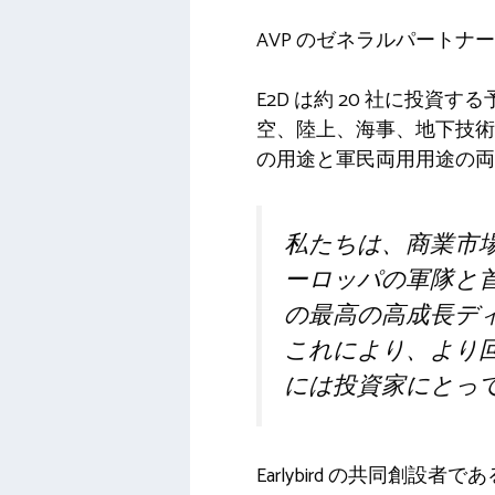
AVP のゼネラルパート
E2D は約 20 社に投資
空、陸上、海事、地下技術
の用途と軍民両用用途の両
私たちは、商業市
ーロッパの軍隊と
の最高の高成長デ
これにより、より
には投資家にとっ
Earlybird の共同創設者であ