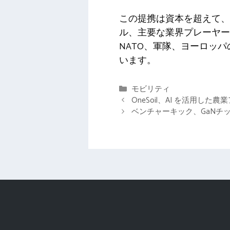
この提携は資本を超えて、
ル、主要な業界プレーヤー
NATO、軍隊、ヨーロッ
います。
カ
モビリティ
テ
OneSoil、AI を活用した
ゴ
ベンチャーキック、GaNチップ
リ
ー