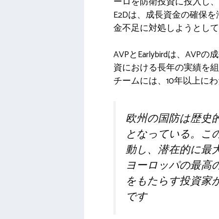
ーロを防衛投資に投入し、
E2Dは、成長資金の確保
金不足に対処しようとして
AVPとEarlybirdは、
資における長年の実績を組
チームには、10年以上に
欧州の国防は歴史
となっている。こ
動し、潜在的に最
ヨーロッパの最高
をもたらす投資家
です