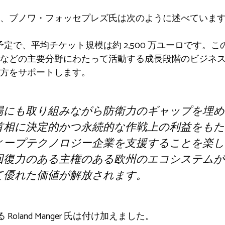
ナー、ブノワ・フォッセプレズ氏は次のように述べていま
する予定で、平均チケット規模は約 2,500 万ユーロです
などの主要分野にわたって活動する成長段階のビジネ
方をサポートします。
場にも取り組みながら防衛力のギャップを埋め
首相に決定的かつ永続的な作戦上の利益をもた
ィープテクノロジー企業を支援することを楽し
回復力のある主権のある欧州のエコシステムが
て優れた価値が解放されます。
る Roland Manger 氏は付け加えました。