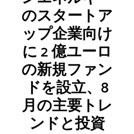
のスタートア
ップ企業向け
に 2 億ユーロ
の新規ファン
ドを設立、8
月の主要トレ
ンドと投資