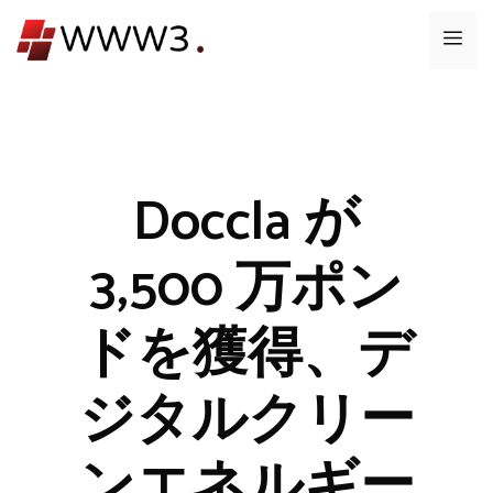
コ
メ
ン
テ
ニ
ン
ツ
ュ
へ
ス
Doccla が
ー
キ
ッ
3,500 万ポン
プ
ドを獲得、デ
ジタルクリー
ンエネルギー