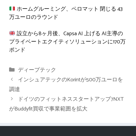
ホームグルーミング、ペロマット
閉じる
43
万ユーロのラウンド
設立から8ヶ月後、Capsa AI
上げる
AI主導の
プライベートエクイティソリューションに170万
ポンド
カ
ディープテック
テ
インシュアテックのKorintが500万ユーロを
ゴ
調達
リ
ドイツのフィットネススタートアップ7NXT
ー
がBuddyfit買収で事業範囲を拡大