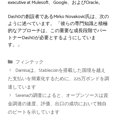
executive at Mulesoft、Google、およびOracle。
Dash0の創設者であるMirko Novakovic氏は、次の
ように述べています。 「彼らの専門知識と積極
的なアプローチは、この重要な成長段階でパー
トナーDash0が必要とするようにしていま
す。」
カ
フィンテック
テ
Damisaは、Stablecoinを搭載した国境を越え
ゴ
た支払いを簡素化するために、225万ポンドを調
リ
達しています
ー
Serenaの調査によると、オープンソースは資
金調達の速度、評価、出口の成功において独自
のビートを示しています