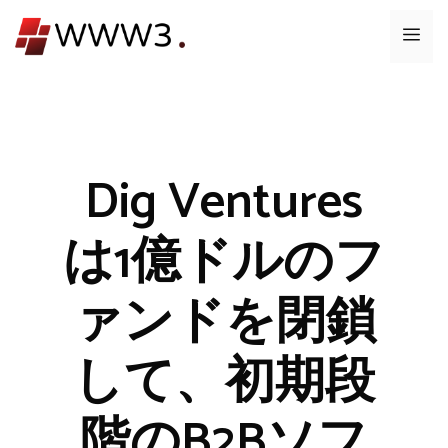
コ
メ
ン
テ
ニ
ン
ツ
ュ
へ
ス
Dig Ventures
ー
キ
ッ
は1億ドルのフ
プ
ァンドを閉鎖
して、初期段
階のB2Bソフ