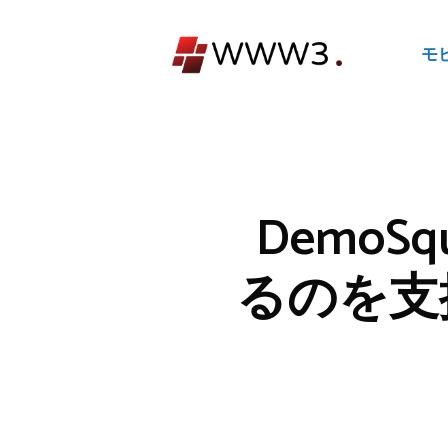
コ
ン
モ
テ
ン
ツ
へ
ス
キ
Demo
ッ
プ
るのを支