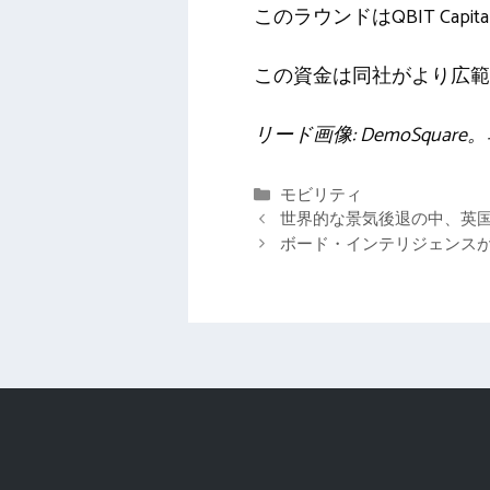
このラウンドはQBIT Capita
この資金は同社がより広範
リード画像: DemoSquar
カ
モビリティ
テ
世界的な景気後退の中、英国
ゴ
ボード・インテリジェンスが
リ
ー