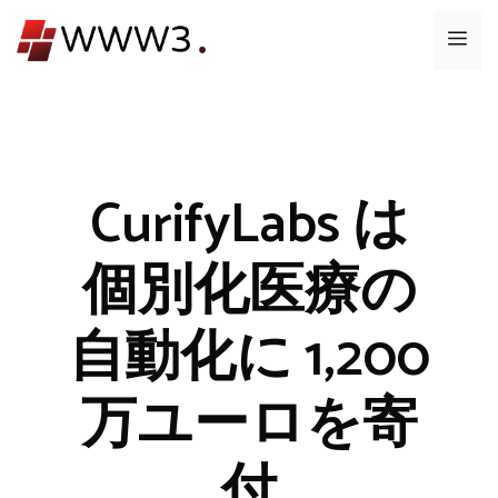
コ
メ
ン
テ
ニ
ン
ツ
ュ
へ
ス
CurifyLabs は
ー
キ
ッ
個別化医療の
プ
自動化に 1,200
万ユーロを寄
付