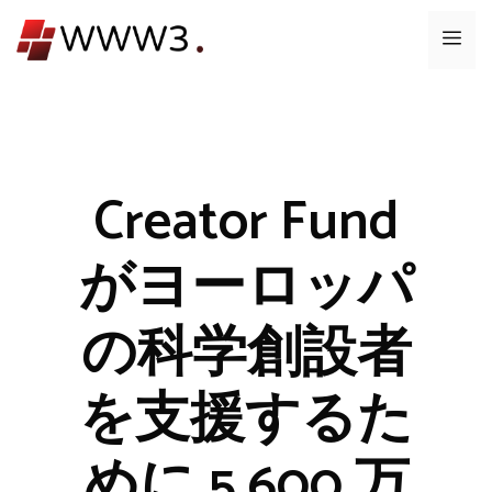
コ
メ
ン
テ
ニ
ン
ツ
ュ
へ
ス
Creator Fund
ー
キ
ッ
がヨーロッパ
プ
の科学創設者
を支援するた
めに 5,600 万