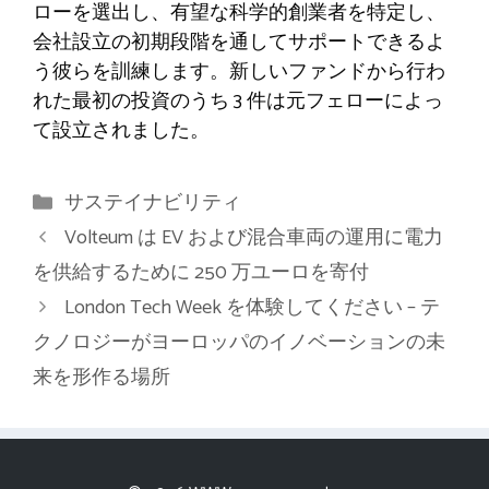
ローを選出し、有望な科学的創業者を特定し、
会社設立の初期段階を通してサポートできるよ
う彼らを訓練します。新しいファンドから行わ
れた最初の投資のうち 3 件は元フェローによっ
て設立されました。
カ
サステイナビリティ
テ
Volteum は EV および混合車両の運用に電力
ゴ
を供給するために 250 万ユーロを寄付
リ
London Tech Week を体験してください – テ
ー
クノロジーがヨーロッパのイノベーションの未
来を形作る場所