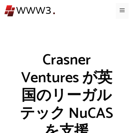
コ
メ
ン
テ
ニ
ン
ツ
ュ
へ
ス
Crasner
ー
キ
ッ
Ventures が英
プ
国のリーガル
テック NuCAS
を支援