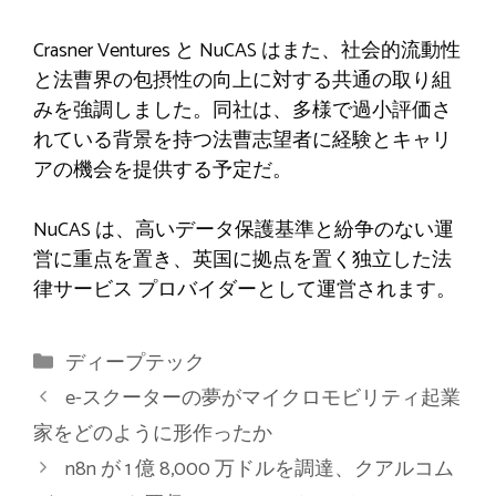
Crasner Ventures と NuCAS はまた、社会的流動性
と法曹界の包摂性の向上に対する共通の取り組
みを強調しました。同社は、多様で過小評価さ
れている背景を持つ法曹志望者に経験とキャリ
アの機会を提供する予定だ。
NuCAS は、高いデータ保護基準と紛争のない運
営に重点を置き、英国に拠点を置く独立した法
律サービス プロバイダーとして運営されます。
カ
ディープテック
テ
e-スクーターの夢がマイクロモビリティ起業
ゴ
家をどのように形作ったか
リ
n8n が 1 億 8,000 万ドルを調達、クアルコム
ー