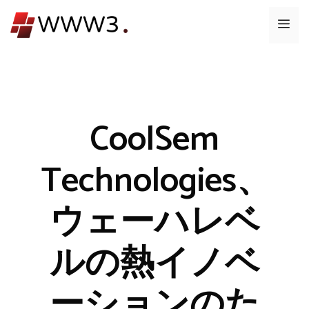
コ
メ
ン
テ
ニ
ン
ツ
ュ
へ
ス
CoolSem
ー
キ
ッ
Technologies、
プ
ウェーハレベ
ルの熱イノベ
ーションのた